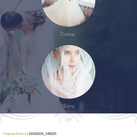
Платье
Фата
Главная
\
Фата
\ 20150329_145633