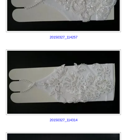
20150327_114257
20150327_114314