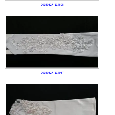
20150327_114808
20150327_114957