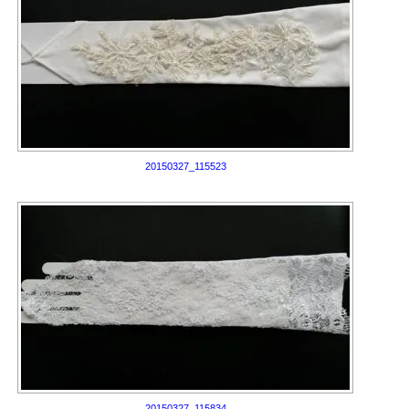
20150327_115523
20150327_115834