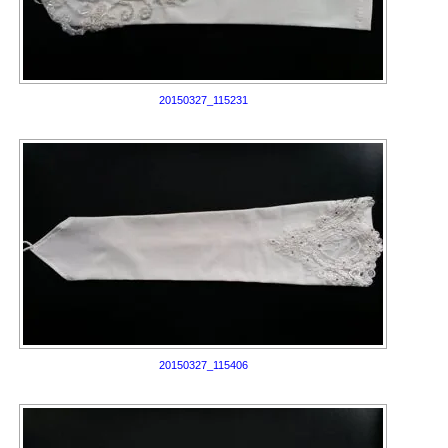
20150327_115231
20150327_115406