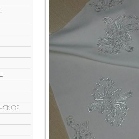
.
Ц
НСКОЕ