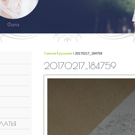
Фата
Главная
\
рушники
\ 20170217_184759
20170217_184759
ЛАТЬЯ