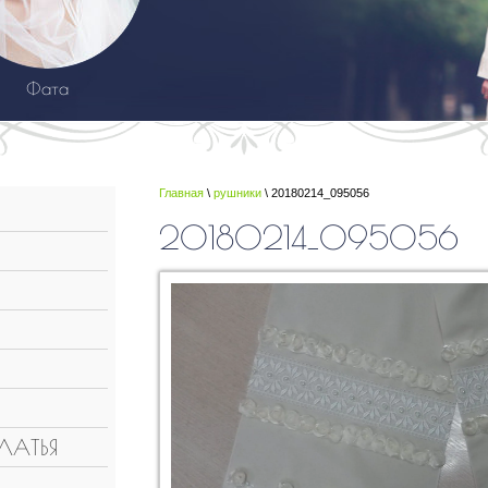
Фата
Главная
\
рушники
\ 20180214_095056
20180214_095056
ЛАТЬЯ