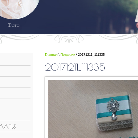
Фата
Главная
\
Подвязки
\ 20171211_111335
20171211_111335
ЛАТЬЯ