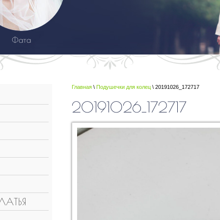
Фата
Главная
\
Подушечки для колец
\ 20191026_172717
20191026_172717
ЛАТЬЯ