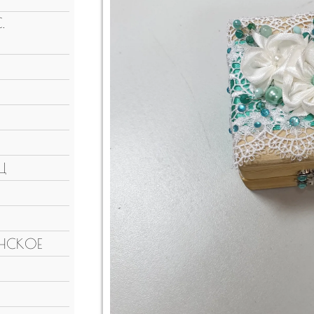
.
Ц
НСКОЕ