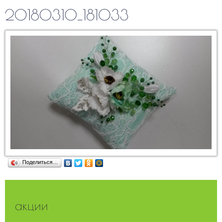
20180310_181033
Поделиться…
акции